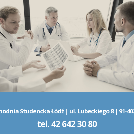
hodnia Studencka Łódź | ul. Lubeckiego 8 | 91-40
tel.
42 642 30 80