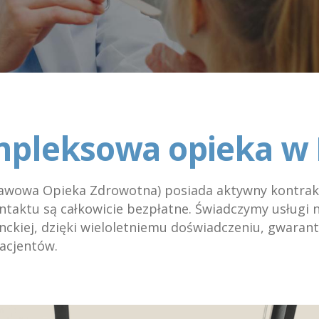
pleksowa opieka w
wowa Opieka Zdrowotna) posiada aktywny kontrakt 
ntaktu są całkowicie bezpłatne. Świadczymy usługi 
nckiej, dzięki wieloletniemu doświadczeniu, gwarant
pacjentów.