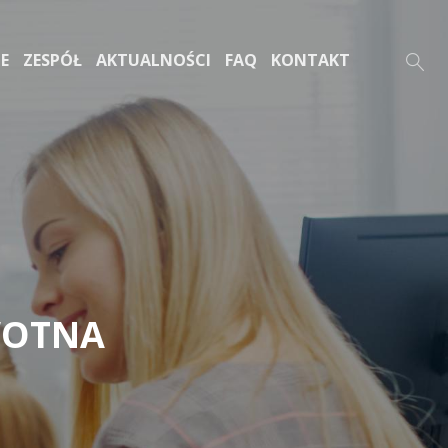
E
ZESPÓŁ
AKTUALNOŚCI
FAQ
KONTAKT
WOTNA